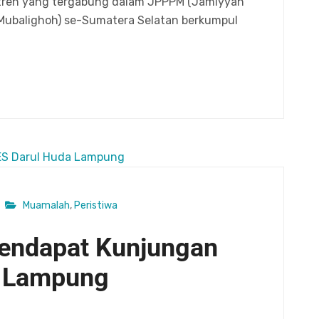
ntren yang tergabung dalam JPPPM (Jamiyyah
ubalighoh) se-Sumatera Selatan berkumpul
Muamalah
,
Peristiwa
endapat Kunjungan
a Lampung