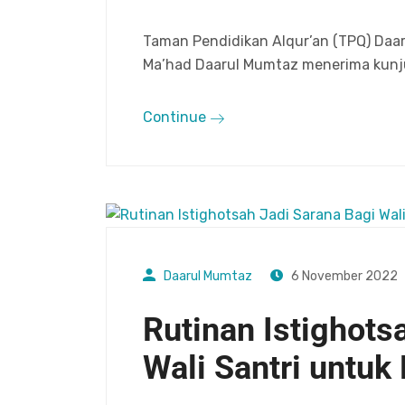
Taman Pendidikan Alqur’an (TPQ) Daar
Ma’had Daarul Mumtaz menerima kunju
Continue
Daarul Mumtaz
6 November 2022
Rutinan Istighots
Wali Santri untuk 