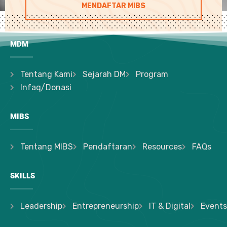
MENDAFTAR MIBS
MDM
Tentang Kami
Sejarah DM
Program
Infaq/Donasi
MIBS
Tentang MIBS
Pendaftaran
Resources
FAQs
SKILLS
Leadership
Entrepreneurship
IT & Digital
Events