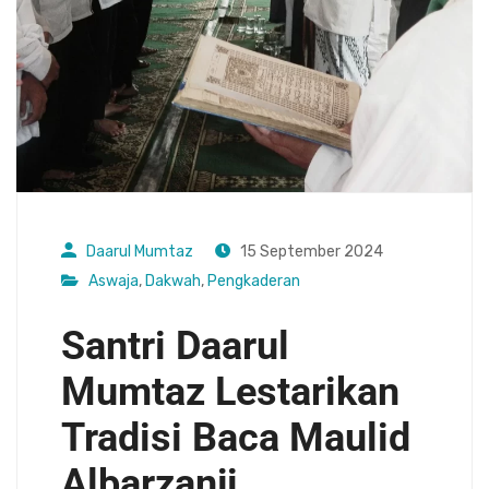
Daarul Mumtaz
15 September 2024
Aswaja
,
Dakwah
,
Pengkaderan
Santri Daarul
Mumtaz Lestarikan
Tradisi Baca Maulid
Albarzanji