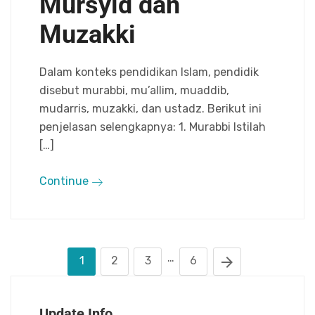
Mursyid dan
Muzakki
Dalam konteks pendidikan Islam, pendidik
disebut murabbi, mu’allim, muaddib,
mudarris, muzakki, dan ustadz. Berikut ini
penjelasan selengkapnya: 1. Murabbi Istilah
[…]
Continue
…
1
2
3
6
Update Info