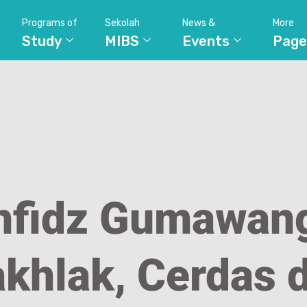
Programs of
Sekolah
News &
More
Study
MIBS
Events
Page
hfidz Gumawang
akhlak, Cerdas 