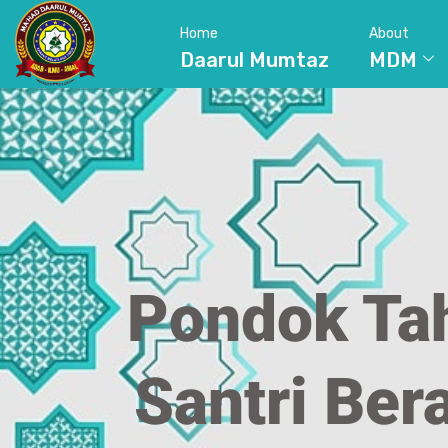
Home
About
Daarul Mumtaz
MDM
Pondok Ta
Santri Ber