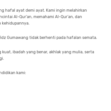
ng hafal ayat demi ayat. Kami ingin melahirkan
ncintai Al-Qur’an, memahami Al-Qur’an, dan
m kehidupannya.
hfidz Gumawang tidak berhenti pada hafalan semata.
 kuat, ibadah yang benar, akhlak yang mulia, serta
gi.
ndidikan kami: