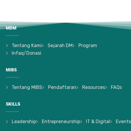
MDM
Tentang Kami
Sejarah DM
Program
Infaq/Donasi
MIBS
Tentang MIBS
Pendaftaran
Resources
FAQs
SKILLS
Leadership
Entrepreneurship
IT & Digital
Events