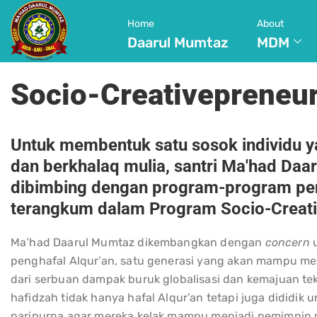
Home
About
Daarul Mumtaz
MDM
Socio-Creativepreneu
Untuk membentuk satu sosok individu y
dan berkhalaq mulia, santri Ma'had Daa
dibimbing dengan program-program pe
terangkum dalam Program Socio-Creati
Ma’had Daarul Mumtaz dikembangkan dengan
concern
u
penghafal Alqur’an, satu generasi yang akan mampu m
dari serbuan dampak buruk globalisasi dan kemajuan tek
hafidzah tidak hanya hafal Alqur’an tetapi juga dididik 
paripurna agar mereka kelak mampu menjadi pemimpin