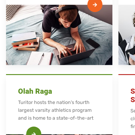
Olah Raga
S
S
Turitor hosts the nation's fourth
largest varsity athletics program
S
and is home to a state-of-the-art
cl
fi