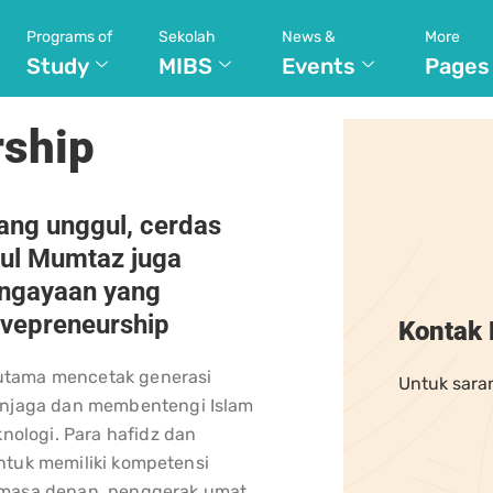
Programs of
Sekolah
News &
More
Study
MIBS
Events
Pages
rship
ang unggul, cerdas
rul Mumtaz juga
ngayaan yang
vepreneurship
Kontak
tama mencetak generasi
Untuk sara
enjaga dan membentengi Islam
nologi. Para hafidz dan
untuk memiliki kompetensi
 masa depan, penggerak umat