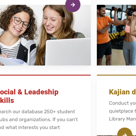
ocial & Leadeship
Kajian 
kills
Conduct you
quietplace 
earch our database 250+ student
Library Man
ubs and organizations. If you can’t
nd what interests you start