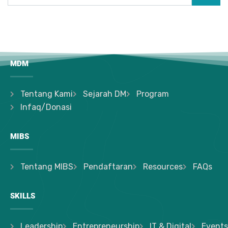
MDM
Tentang Kami
Sejarah DM
Program
Infaq/Donasi
MIBS
Tentang MIBS
Pendaftaran
Resources
FAQs
SKILLS
Leadership
Entrepreneurship
IT & Digital
Events