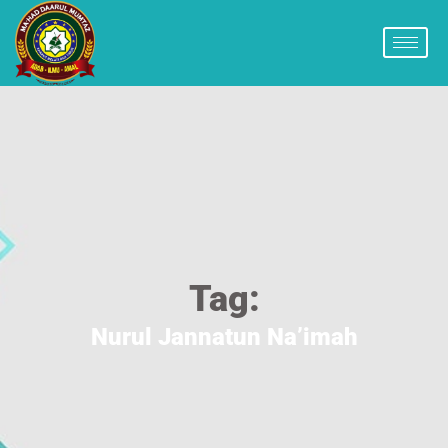
Tag:
Nurul Jannatun Na’imah