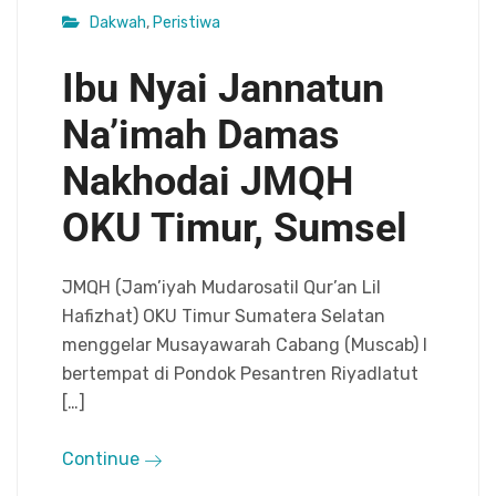
Dakwah
,
Peristiwa
Ibu Nyai Jannatun
Na’imah Damas
Nakhodai JMQH
OKU Timur, Sumsel
JMQH (Jam’iyah Mudarosatil Qur’an Lil
Hafizhat) OKU Timur Sumatera Selatan
menggelar Musayawarah Cabang (Muscab) l
bertempat di Pondok Pesantren Riyadlatut
[…]
Continue