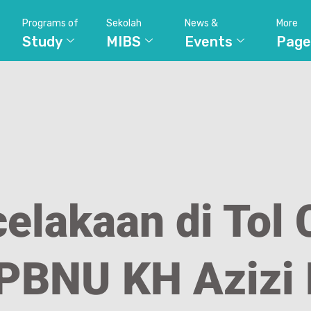
Programs of
Sekolah
News &
More
Study
MIBS
Events
Page
elakaan di Tol C
 PBNU KH Azizi 