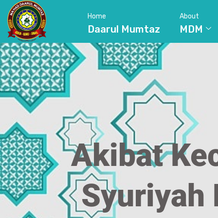
Home
About
Daarul Mumtaz
MDM
Akibat Kec
Syuriyah