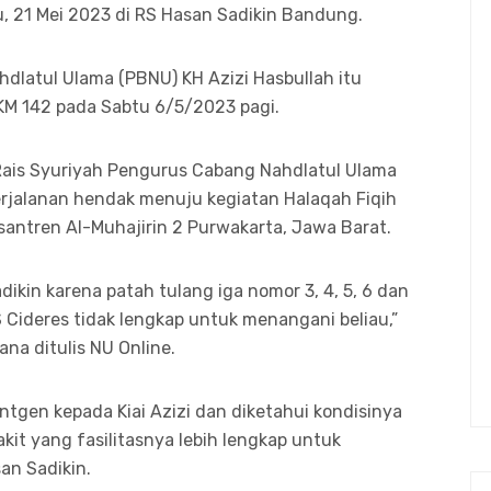
u, 21 Mei 2023 di RS Hasan Sadikin Bandung.
hdlatul Ulama (PBNU) KH Azizi Hasbullah itu
 KM 142 pada Sabtu 6/5/2023 pagi.
 Rais Syuriyah Pengurus Cabang Nahdlatul Ulama
rjalanan hendak menuju kegiatan Halaqah Fiqih
santren Al-Muhajirin 2 Purwakarta, Jawa Barat.
adikin karena patah tulang iga nomor 3, 4, 5, 6 dan
RS Cideres tidak lengkap untuk menangani beliau,”
ana ditulis NU Online.
tgen kepada Kiai Azizi dan diketahui kondisinya
kit yang fasilitasnya lebih lengkap untuk
an Sadikin.