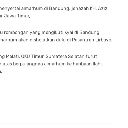
enyertai almarhum di Bandung, jenazah KH. Azizi
ar Jawa Timur,
satu rombongan yang mengikuti Kyai di Bandung
arhum akan disholatkan dulu di Pesantren Lirboyo.
ng Melati, OKU Timur, Sumatera Selatan turut
ji un atas berpulangnya almarhum ke haribaan Ilahi.
.