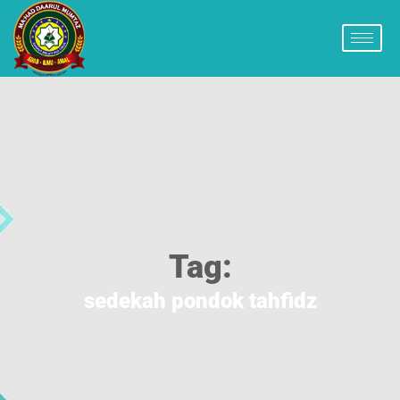
Tag:
sedekah pondok tahfidz