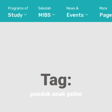
Programs of
Sekolah
News &
More
Study
MIBS
Events
Page
Tag:
pondok anak yatim