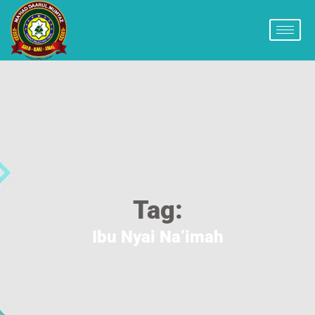
Tag:
Ibu Nyai Na’imah