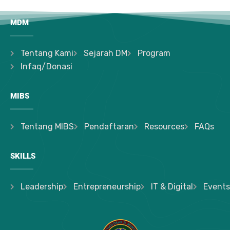
MDM
Tentang Kami
Sejarah DM
Program
Infaq/Donasi
MIBS
Tentang MIBS
Pendaftaran
Resources
FAQs
SKILLS
Leadership
Entrepreneurship
IT & Digital
Events