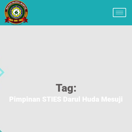
Tag:
Pimpinan STIES Darul Huda Mesuji