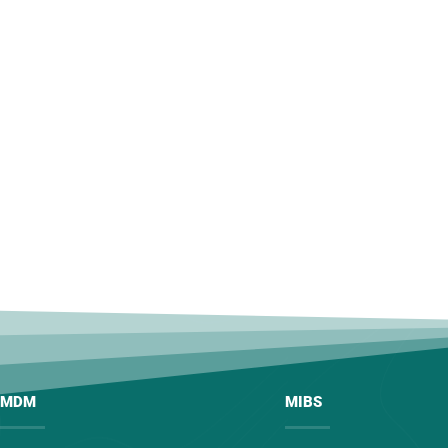
MDM
MIBS