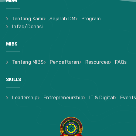
MDM
Tentang Kami
Sejarah DM
Program
Infaq/Donasi
MIBS
Tentang MIBS
Pendaftaran
Resources
FAQs
SKILLS
Leadership
Entrepreneurship
IT & Digital
Events