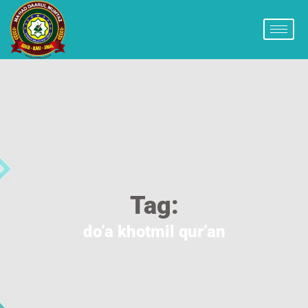
Tag:
do’a khotmil qur’an