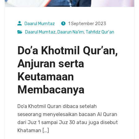
Daarul Mumtaz
1 September 2023
Daarul Mumtaz
,
Daarun Na'im
,
Tahfidz Qur'an
Do’a Khotmil Qur’an,
Anjuran serta
Keutamaan
Membacanya
Do’a Khotmil Quran dibaca setelah
seseorang menyelesaikan bacaan Al Quran
dari Juz 1 sampai Juz 30 atau juga disebut
Khataman […]