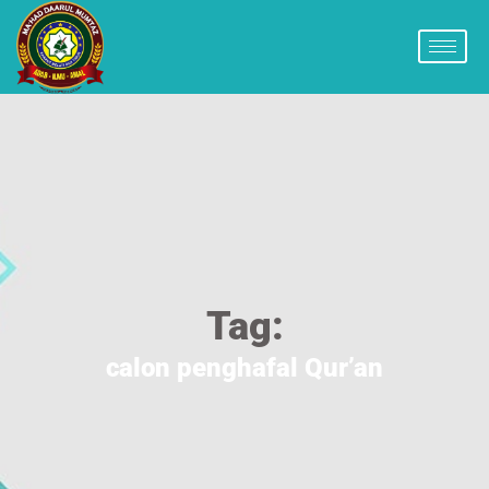
Tag:
calon penghafal Qur’an