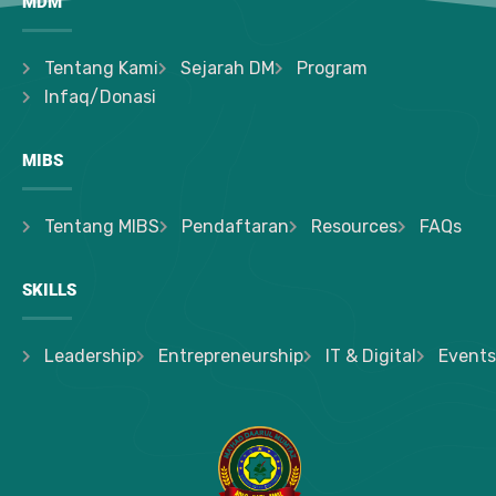
MDM
Tentang Kami
Sejarah DM
Program
Infaq/Donasi
MIBS
Tentang MIBS
Pendaftaran
Resources
FAQs
SKILLS
Leadership
Entrepreneurship
IT & Digital
Events