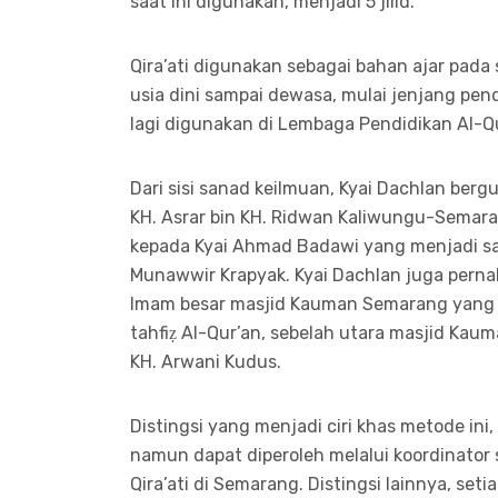
saat ini digunakan, menjadi 5 jilid.
Qira’ati digunakan sebagai bahan ajar pada
usia dini sampai dewasa, mulai jenjang pend
lagi digunakan di Lembaga Pendidikan Al-Qu
Dari sisi sanad keilmuan, Kyai Dachlan berg
KH. Asrar bin KH. Ridwan Kaliwungu-Semar
kepada Kyai Ahmad Badawi yang menjadi s
Munawwir Krapyak. Kyai Dachlan juga perna
Imam besar masjid Kauman Semarang yang j
tahfiẓ Al-Qur’an, sebelah utara masjid Kaum
KH. Arwani Kudus.
Distingsi yang menjadi ciri khas metode ini, 
namun dapat diperoleh melalui koordinator 
Qira’ati di Semarang. Distingsi lainnya, set