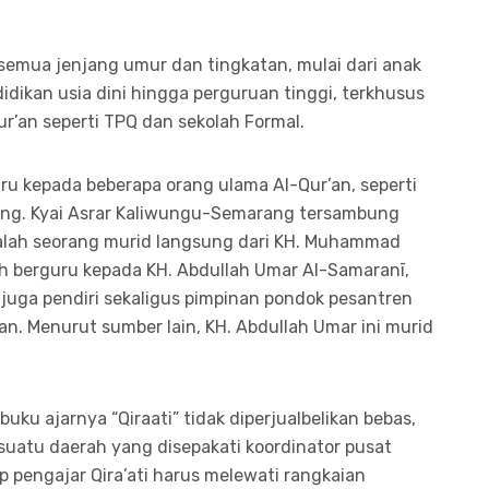
 semua jenjang umur dan tingkatan, mulai dari anak
idikan usia dini hingga perguruan tinggi, terkhusus
r’an seperti TPQ dan sekolah Formal.
uru kepada beberapa orang ulama Al-Qur’an, seperti
ang. Kyai Asrar Kaliwungu-Semarang tersambung
alah seorang murid langsung dari KH. Muhammad
h berguru kepada KH. Abdullah Umar Al-Samaranī,
uga pendiri sekaligus pimpinan pondok pesantren
an. Menurut sumber lain, KH. Abdullah Umar ini murid
buku ajarnya “Qiraati” tidak diperjualbelikan bebas,
suatu daerah yang disepakati koordinator pusat
iap pengajar Qira’ati harus melewati rangkaian