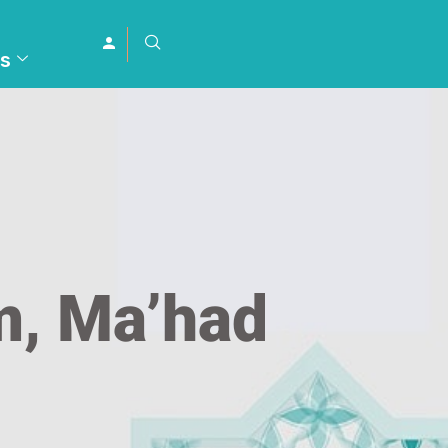
s
m, Ma’had