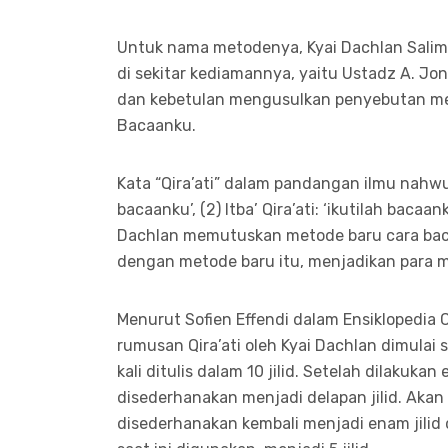
Untuk nama metodenya, Kyai Dachlan Salim
di sekitar kediamannya, yaitu Ustadz A. Jo
dan kebetulan mengusulkan penyebutan met
Bacaanku.
Kata “Qira’ati” dalam pandangan ilmu nahwu, d
bacaanku’, (2) Itba’ Qira’ati: ‘ikutilah baca
Dachlan memutuskan metode baru cara baca 
dengan metode baru itu, menjadikan para m
Menurut Sofien Effendi dalam Ensiklopedia C
rumusan Qira’ati oleh Kyai Dachlan dimulai 
kali ditulis dalam 10 jilid. Setelah dilakukan
disederhanakan menjadi delapan jilid. Akan
disederhanakan kembali menjadi enam jilid 