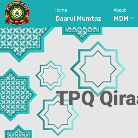
Home
About
Daarul Mumtaz
MDM
TPQ Qira