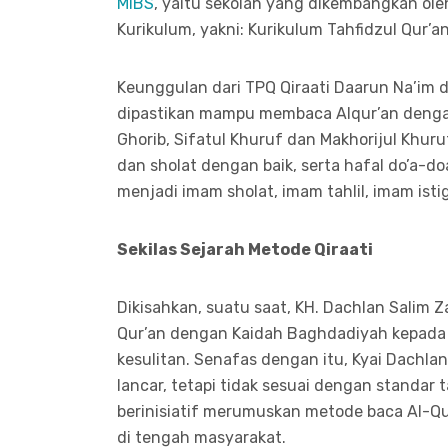
MIBS
, yaitu sekolah yang dikembangkan ol
Kurikulum, yakni: Kurikulum Tahfidzul Qur’a
Keunggulan dari TPQ Qiraati Daarun Na’im d
dipastikan mampu membaca Alqur’an dengan 
Ghorib, Sifatul Khuruf dan Makhorijul Khuru
dan sholat dengan baik, serta hafal do’a-doa
menjadi imam sholat, imam tahlil, imam ist
Sekilas Sejarah Metode Qiraati
Dikisahkan, suatu saat, KH. Dachlan Salim 
Qur’an dengan Kaidah Baghdadiyah kepada 
kesulitan. Senafas dengan itu, Kyai Dachl
lancar, tetapi tidak sesuai dengan standar 
berinisiatif merumuskan metode baca Al-Qur
di tengah masyarakat.