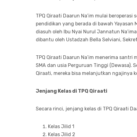
TPQ Qiraati Daarun Na’im mulai beroperasi 
pendidikan yang berada di bawah Yayasan M
diasuh oleh Ibu Nyai Nurul Jannatun Na’ima
dibantu oleh Ustadzah Bella Selviani, Sekre
TPQ Qiraati Daarun Na’im menerima santri mu
SMA dan usia Perguruan Tinggi (Dewasa). S
Qiraati, mereka bisa melanjutkan ngajinya k
Jenjang Kelas di TPQ Qiraati
Secara rinci, jenjang kelas di TPQ Qiraati D
Kelas Jilid 1
Kelas Jilid 2