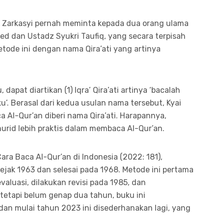
 Zarkasyi pernah meminta kepada dua orang ulama
ned dan Ustadz Syukri Taufiq, yang secara terpisah
ode ini dengan nama Qira’ati yang artinya
apat diartikan (1) Iqra’ Qira’ati artinya ‘bacalah
anku’. Berasal dari kedua usulan nama tersebut, Kyai
Al-Qur’an diberi nama Qira’ati. Harapannya,
urid lebih praktis dalam membaca Al-Qur’an.
ara Baca Al-Qur’an di Indonesia (2022: 181),
sejak 1963 dan selesai pada 1968. Metode ini pertama
 evaluasi, dilakukan revisi pada 1985, dan
 tetapi belum genap dua tahun, buku ini
dan mulai tahun 2023 ini disederhanakan lagi, yang