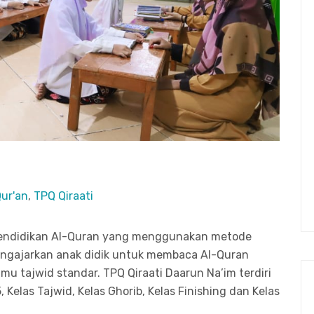
Qur'an
,
TPQ Qiraati
 pendidikan Al-Quran yang menggunakan metode
engajarkan anak didik untuk membaca Al-Quran
u tajwid standar. TPQ Qiraati Daarun Na’im terdiri
 5, Kelas Tajwid, Kelas Ghorib, Kelas Finishing dan Kelas